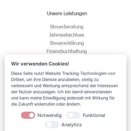
Unsere Leistungen
Steuerberatung
Jahresabschluss
Steuererklärung
Finanzbuchhaltung
Lohnbuchhaltung
Wir verwenden Cookies!
Diese Seite nutzt Website Tracking-Technologien von
Unser Service für Sie
Dritten, um ihre Dienste anzubieten, stetig zu
verbessern und Werbung entsprechend der Interessen
Terminvereinbarung
der Nutzer anzuzeigen. Ich bin damit einverstanden
DSaB-App
und kann meine Einwilligung jederzeit mit Wirkung für
die Zukunft widerrufen oder ändern.
Datenschutzerklärung
Impressum
Notwendig
Funktional
Barrierefreiheitserklärung
Analytics