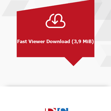


Download: Fast Viewer
Download (3,9 MiB)
Fast Viewer Download (3,9 MiB)
Download