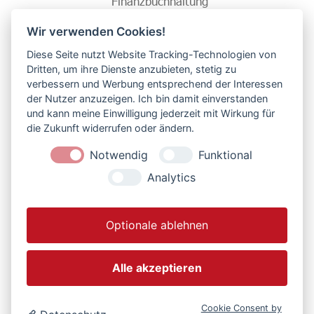
Finanzbuchhaltung
Lohnbuchhaltung
Wir verwenden Cookies!
Diese Seite nutzt Website Tracking-Technologien von
Unser Service für Sie
Dritten, um ihre Dienste anzubieten, stetig zu
verbessern und Werbung entsprechend der Interessen
Terminvereinbarung
der Nutzer anzuzeigen. Ich bin damit einverstanden
DSaB-App
und kann meine Einwilligung jederzeit mit Wirkung für
die Zukunft widerrufen oder ändern.
Datenschutzerklärung
Impressum
Notwendig
Funktional
Barrierefreiheitserklärung
Analytics
Für Sie vor Ort
Optionale ablehnen
Mo.: 07.00 – 17.00 Uhr
Di.: 07.00 – 17.00 Uhr
Alle akzeptieren
Mi.: 07.00 – 17.00 Uhr
Do.: 07.00 – 17.00 Uhr
Cookie Consent by